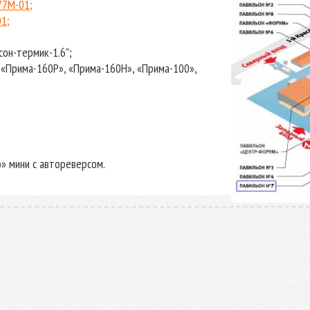
77М-01;
1;
сон-термик-1.6";
 «Прима-160Р», «Прима-160Н», «Прима-100»,
о» мини с автореверсом.