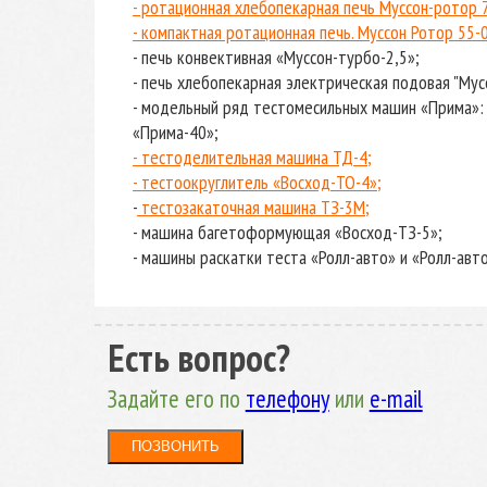
- ротационная хлебопекарная печь Муссон-ротор 
- компактная ротационная печь. Муссон Ротор 55-0
- печь конвективная «Муссон-турбо-2,5»;
- печь хлебопекарная электрическая подовая "Мус
- модельный ряд тестомесильных машин «Прима»:
«Прима-40»;
- тестоделительная машина ТД-4;
- тестоокруглитель «Восход-ТО-4»;
-
тестозакаточная машина ТЗ-3М;
- машина багетоформующая «Восход-ТЗ-5»;
- машины раскатки теста «Ролл-авто» и «Ролл-авт
Есть вопрос?
Задайте его по
телефону
или
e-mail
ПОЗВОНИТЬ