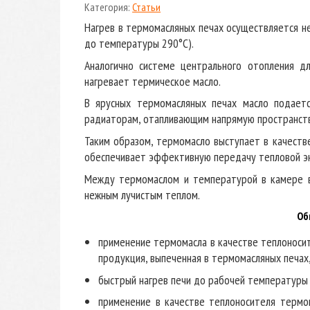
Категория:
Статьи
Нагрев в термомасляных печах осуществляется н
до температуры 290°С).
Аналогично системе центрального отопления д
нагревает термическое масло.
В ярусных термомасляных печах масло подает
радиаторам, отапливающим напрямую пространств
Таким образом, термомасло выступает в качеств
обеспечивает эффективную передачу тепловой эн
Между термомаслом и температурой в камере вы
нежным лучистым теплом.
Об
применение термомасла в качестве теплоноси
продукция, выпеченная в термомасляных печах
быстрый нагрев печи до рабочей температуры 
применение в качестве теплоносителя термом