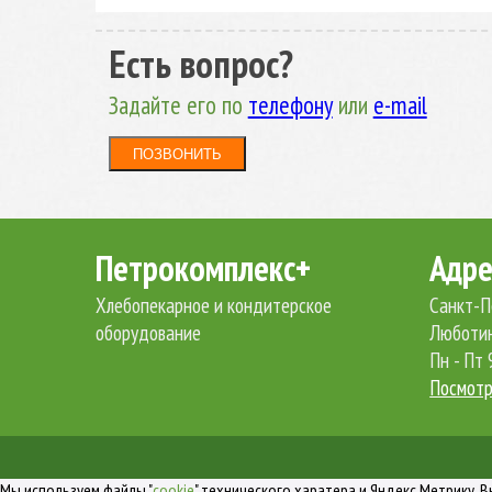
Есть вопрос?
Задайте его по
телефону
или
e-mail
ПОЗВОНИТЬ
Петрокомплекс+
Адре
Хлебопекарное и кондитерское
Санкт-П
оборудование
Люботин
Пн - Пт 
Посмотр
Мы используем файлы "
cookie
" технического харатера и Яндекс.Метрику. 