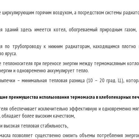
е циркулирующим горячим воздухом, а посредством системы радиато
ля зданий здесь имеется котел, обогреваемый природным газом,
ся по трубопроводу к нижним радиаторам, находящимся плотно 
о яруса.
е теплоносителя при переносе энергии между термомасляным котло
ергии и одновременно аккумулирует тепло.
печки – минимальная тепловая разница (10 – 20 град. Ц.), котор
щие преимущества использования термомасла в хлебопекарных печ
теля обеспечивает исключительно эффективную и одновременно мяг
, обладает более высоким качеством,
и высокая тепловая стабильность,
асла позволяет существенно снизить объемы потребления энергон